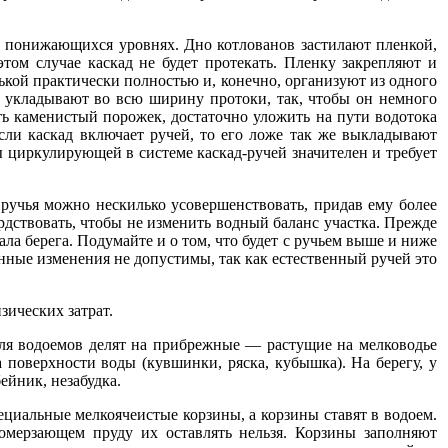
но понижающихся уровнях. Дно котлованов застилают пленкой,
ом случае каскад не будет протекать. Пленку закрепляют и
лькой практически полностью и, конечно, организуют из одного
и укладывают во всю ширину протоки, так, чтобы он немного
ть каменистый порожек, достаточно уложить на пути водотока
Если каскад включает ручей, то его ложе так же выкладывают
 циркулирующей в системе каскад-ручей значителен и требует
 ручья можно нескилько усовершенствовать, придав ему более
рдствовать, чтобы не изменить водный баланс участка. Прежде
ала берега. Подумайте и о том, что будет с ручьем выше и ниже
енные изменения не допустимы, так как естественный ручей это
зических затрат.
для водоемов делят на прибрежные — растущие на мелководье
поверхности воды (кувшинки, ряска, кубышка). На берегу, у
ейник, незабудка.
ециальные мелкоячеистые корзины, а корзины ставят в водоем.
ромерзающем пруду их оставлять нельзя. Корзины заполняют