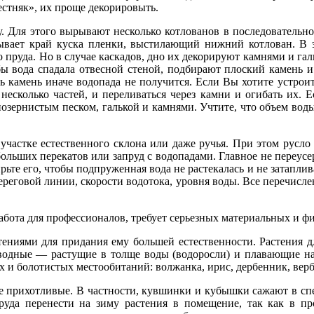
стняк», их проще декорировыть.
у. Для этого вырывают несколько котлованов в последователь
ывает край куска пленки, выстилающий нижний котлован. В эт
 пруда. Но в случае каскадов, дно их декорируют камнями и га
бы вода спадала отвесной стеной, подбирают плоский камень 
ь камень иначе водопада не получится. Если Вы хотите устрои
несколько частей, и переливаться через камни и огибать их. 
озернистым песком, галькой и камнями. Учтите, что объем воды
частке естественного склона или даже ручья. При этом русло
ольших перекатов или запруд с водопадами. Главное не переусе
рьте его, чтобы подпруженная вода не растекалась и не затаплив
ереговой линии, скорости водотока, уровня воды. Все перечисл
работа для профессионалов, требует серьезных материальных и фи
тениями для придания ему большей естественности. Растения 
 водные — растущие в толще воды (водоросли) и плавающие на 
и болотистых местообитаний: волжанка, ирис, дербенник, верб
ее прихотливые. В частности, кувшинки и кубышки сажают в сп
руда перенести на зиму растения в помещение, так как в п