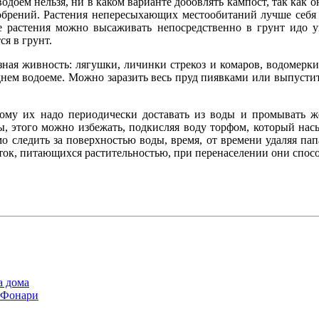
одоем нельзя, ни в каком варианте добовлять кампост, так как 
обрений. Растения непересыхающих местообитаний лучше себя
е растения можно высаживать непосредственно в грунт идо 
я в грунт.
зная живность: лягушки, личинки стрекоз и комаров, водомерки
еднем водоеме. Можно заразить весь пруд пиявками или выпусти
ому их надо периодически доставать из воды и промывать ж
, этого можно избежать, подкисляя воду торфом, который нас
о следить за поверхностью воды, время, от времени удаляя пап
ток, питающихся растительностью, при перенаселении они спосо
а дома
. Фонари