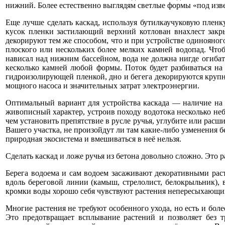
нижний. Более естественно выглядям светлые формы «под изве
Еще лучше сделать каскад, используя бутилкаучуковую пленк
кусок пленки застилающий верхний котлован внахлест закр
декорируют тем же способом, что и при устройстве одинояного
плоского или нескольких более мелких камней водопад. Что
нависал над нижним бассейном, вода не должна нигде огибат
кесколько камней любой формы. Поток будет разбиваться на 
гидроизолирующей пленкой, дно и бегега декорируются крупн
мощного насоса и значительных затрат электроэнергии.
Оптимальный вариант для устройства каскада — наличие на у
живописный характер, устроив походу водотока несколько неб
чем установить препятствие в русле ручья, углубите или расши
Вашего участка, не произойдут ли там какие-либо узменения б
природная экосистема и вмешиваться в неё нельзя.
Сделать каскад и ложе ручья из бетона довольно сложно. Это 
Берега водоема и сам водоем засаживают декоративными рас
вдоль береговой линии (камыш, стрелолист, белокрыльник),
кромки воды хорошо себя чувствуют растения непересыхающих 
Многие растения не требуют особенного ухода, но есть и бол
Это предотвращает всплывание растений и позволяет без т