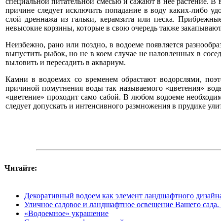
специальной питательной смесью и сажают в неё растение. В в
причине следует исключить попадание в воду каких-либо уд
слой дреннажа из гальки, керамзита или песка. Прибрежны
невысокие корзины, которые в свою очередь также закапываютс
Неизбежно, рано или поздно, в водоеме появляется разнообра
выпустить рыбок, но не в коем случае не наловленных в сос
выловить и пересадить в аквариум.
Камни в водоемах со временем обрастают водорслями, поэт
причиной помутнения воды так называемого «цветения» воды
«цветение» проходит само сабой. В любом водоеме необходим
следует допускать и интенсивного размножения в прудике ули
Читайте:
Декоративный водоем как элемент ландшафтного дизайн
Уличное садовое и ландшафтное освещение Вашего сада
«Водоемное» украшение