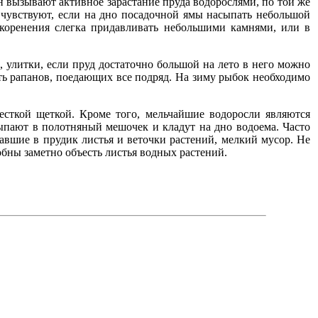
он вызывают активное зарастание пруда водорослями, по той же
 чувствуют, если на дно посадочной ямы насыпать небольшой
укоренения слегка придавливать небольшими камнями, или в
, улитки, если пруд достаточно большой на лето в него можно
ть рапанов, поедающих все подряд. На зиму рыбок необходимо
есткой щеткой. Кроме того, мельчайшие водоросли являются
ыпают в полотняный мешочек и кладут на дно водоема. Часто
авшие в прудик листья и веточки растений, мелкий мусор. Не
бны заметно объесть листья водных растений.