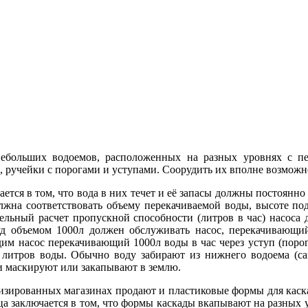
ебольших водоемов, расположенных на разных уровнях с п
 ручейки с порогами и уступами. Соорудить их вполне возможн
ется в том, что вода в них течет и её запасы должны постоянн
лжна соответствовать объему перекачиваемой воды, высоте под
льный расчет пропускной способности (литров в час) насоса д
д объемом 1000л должен обслуживать насос, перекачивающий
дим насос перекачивающий 1000л воды в час через уступ (поро
литров воды. Обычно воду забирают из нижнего водоема (са
и маскируют или закапывают в землю.
изированных магазинах продают и пластиковые формы для каска
а заключается в том, что формы каскады вкапывают на разных у