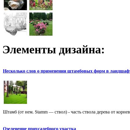
Элементы дизайна:
Несколько слов о применении штамбовых форм в ландшаф
Штамб (от нем. Stamm — ствол) - часть ствола дерева от корне
Озеленение приусадебного участка