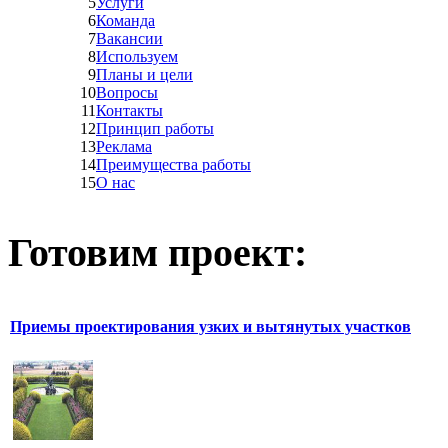
5
Услуги
6
Команда
7
Вакансии
8
Используем
9
Планы и цели
10
Вопросы
11
Контакты
12
Принцип работы
13
Реклама
14
Преимущества работы
15
О нас
Готовим проект:
Приемы проектирования узких и вытянутых участков