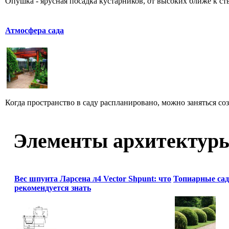
Опушка - ярусная посадка кустарников, от высоких ближе к ств
Атмосфера сада
Когда пространство в саду распланировано, можно заняться соз
Элементы архитектур
Вес шпунта Ларсена л4 Vector Shpunt: что
Топиарные сад
рекомендуется знать