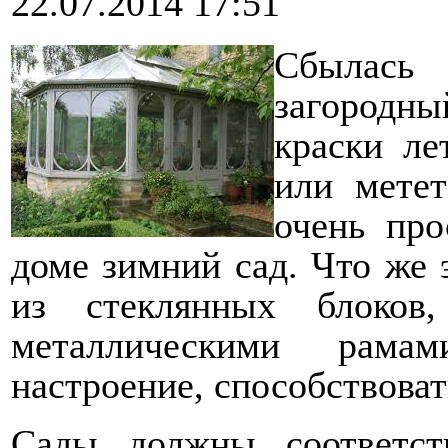
22.07.2014 17:51
Сбылась
загородны
краски ле
или метет
очень про
доме зимний сад. Что же 
из стеклянных блоков
металлическими рама
настроение, способствова
Сады должны соответст