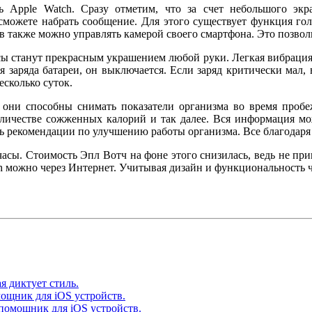
 Apple Watch. Сразу отметим, что за счет небольшого экра
можете набрать сообщение. Для этого существует функция гол
ов также можно управлять камерой своего смартфона. Это позвол
ы станут прекрасным украшением любой руки. Легкая вибрация 
я заряда батареи, он выключается. Если заряд критически мал
есколько суток.
 они способны снимать показатели организма во время про
личестве сожженных калорий и так далее. Вся информация мо
ь рекомендации по улучшению работы организма. Все благодар
асы. Стоимость Эпл Вотч на фоне этого снизилась, ведь не при
ch можно через Интернет. Учитывая дизайн и функциональность 
я диктует стиль.
ощник для iOS устройств.
помощник для iOS устройств.