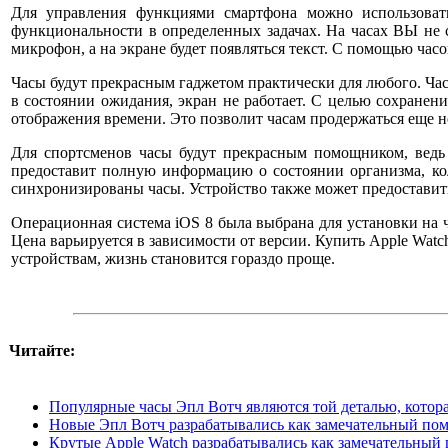
Для управления функциями смартфона можно использовать
функциональности в определенных задачах. На часах ВЫ не с
микрофон, а на экране будет появляться текст. С помощью час
Часы будут прекрасным гаджетом практически для любого. Час
в состоянии ожидания, экран не работает. С целью сохранени
отображения времени. Это позволит часам продержаться еще н
Для спортсменов часы будут прекрасным помощником, ведь
предоставит полную информацию о состоянии организма, ко
синхронизированы часы. Устройство также может предоставит
Операционная система iOS 8 была выбрана для установки на ч
Цена варьируется в зависимости от версии. Купить Apple Wat
устройствам, жизнь становится гораздо проще.
Читайте:
Популярные часы Эпл Вотч являются той деталью, котора
Новые Эпл Вотч разрабатывались как замечательный пом
Крутые Apple Watch разрабатывались как замечательный 