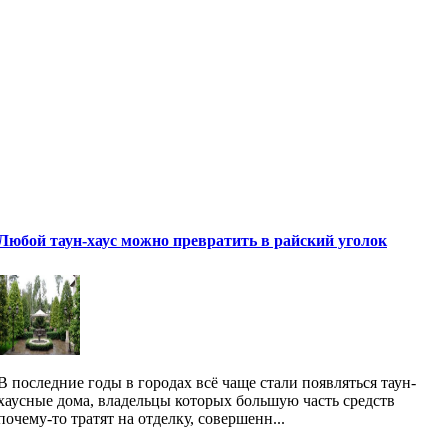
Любой таун-хаус можно превратить в райский уголок
В последние годы в городах всё чаще стали появляться таун-
хаусные дома, владельцы которых большую часть средств
почему-то тратят на отделку, совершенн...