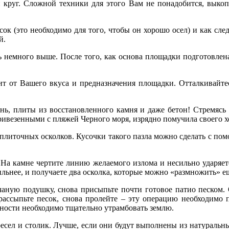
й круг. Сложной техники для этого Вам не понадобится, вык
ок (это необходимо для того, чтобы он хорошо осел) и как след
й.
ь немного выше. После того, как основа площадки подготовлена
т от Вашего вкуса и предназначения площадки. Отталкивайте
ь, плиты из восстановленного камня и даже бетон! Стремясь 
везенными с пляжей Черного моря, изрядно помучила своего хоз
 плиточных осколков. Кусочки такого пазла можно сделать с п
. На камне чертите линию желаемого излома и несильно ударяет
сильнее, и получаете два осколка, которые можно «размножить» 
аную подушку, снова присыпьте почти готовое патио песком. 
рассыпьте песок, снова пролейте – эту операцию необходимо п
ности необходимо тщательно утрамбовать землю.
сел и столик. Лучше, если они будут выполнены из натуральных