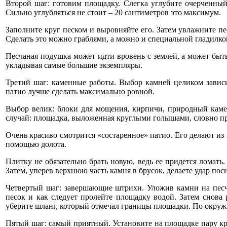
Второй шаг: готовим площадку. Слегка углубите очерченны
Сильно углубляться не стоит – 20 сантиметров это максимум.
Заполните круг песком и выровняйте его. Затем увлажните пес
Сделать это можно граблями, а можно и специальной гладилко
Песчаная подушка может идти вровень с землей, а может быт
укладывая самые большие экземпляры.
Третий шаг: каменные работы. Выбор камней целиком зависи
патио лучше сделать максимально ровной.
Выбор велик: блоки для мощения, кирпичи, природный камен
случай: площадка, выложенная круглыми голышами, словно при
Очень красиво смотрится «состаренное» патио. Его делают из
помощью долота.
Плитку не обязательно брать новую, ведь ее придется ломать
Затем, уперев верхнюю часть камня в брусок, делаете удар по
Четвертый шаг: завершающие штрихи. Уложив камни на песч
песок и как следует пролейте площадку водой. Затем снова 
уберите шланг, который отмечал границы площадки. По окруж
Пятый шаг: самый приятный. Установите на площадке пару кре