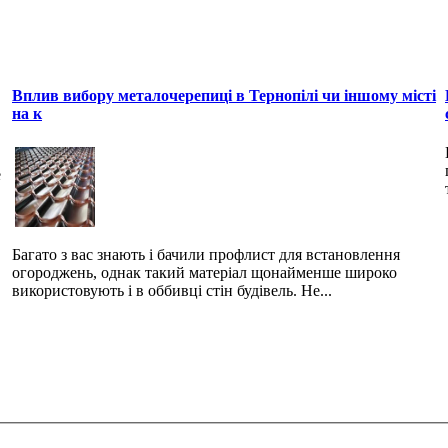
Вплив вибору металочерепиці в Тернопілі чи іншому місті
на к
е
Багато з вас знають і бачили профлист для встановлення
огороджень, однак такий матеріал щонайменше широко
використовують і в оббивці стін будівель. Не...