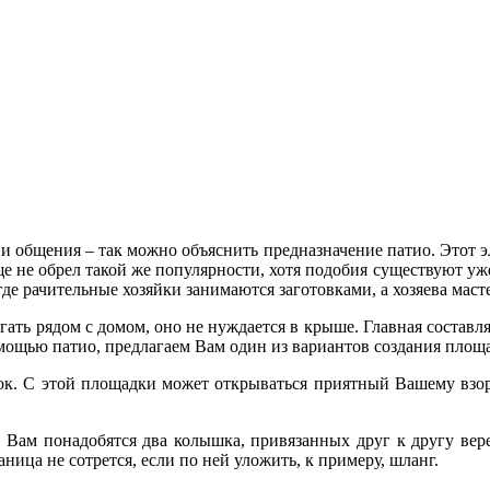
и общения – так можно объяснить предназначение патио. Этот 
е не обрел такой же популярности, хотя подобия существуют уж
 где рачительные хозяйки занимаются заготовками, а хозяева мас
агать рядом с домом, оно не нуждается в крыше. Главная состав
омощью патио, предлагаем Вам один из вариантов создания площ
ок. С этой площадки может открываться приятный Вашему взор
, Вам понадобятся два колышка, привязанных друг к другу ве
ница не сотрется, если по ней уложить, к примеру, шланг.