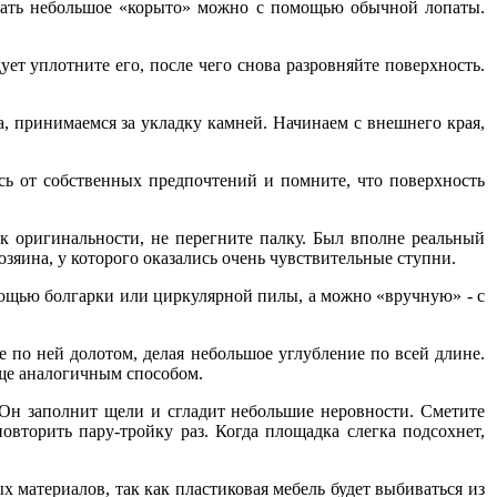
опать небольшое «корыто» можно с помощью обычной лопаты.
ует уплотните его, после чего снова разровняйте поверхность.
, принимаемся за укладку камней. Начинаем с внешнего края,
сь от собственных предпочтений и помните, что поверхность
к оригинальности, не перегните палку. Был вполне реальный
яина, у которого оказались очень чувствительные ступни.
омощью болгарки или циркулярной пилы, а можно «вручную» - с
е по ней долотом, делая небольшое углубление по всей длине.
еще аналогичным способом.
Он заполнит щели и сгладит небольшие неровности. Сметите
овторить пару-тройку раз. Когда площадка слегка подсохнет,
 материалов, так как пластиковая мебель будет выбиваться из