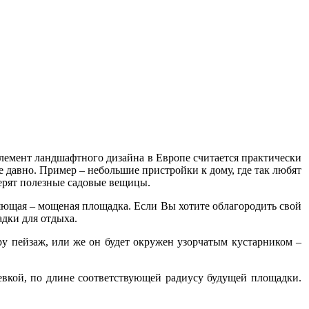
элемент ландшафтного дизайна в Европе считается практически
е давно. Пример – небольшие пристройки к дому, где так любят
терят полезные садовые вещицы.
ляющая – мощеная площадка. Если Вы хотите облагородить свой
адки для отдыха.
у пейзаж, или же он будет окружен узорчатым кустарником –
ревкой, по длине соответствующей радиусу будущей площадки.