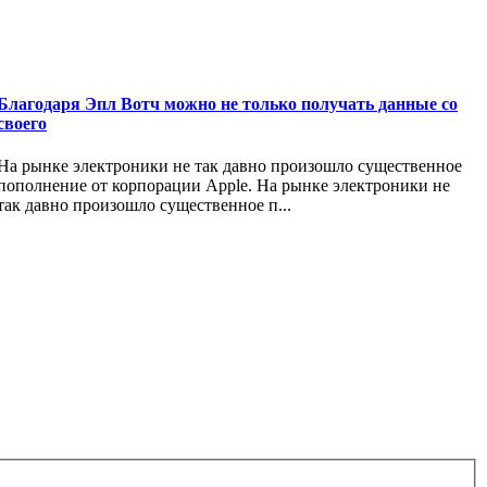
Благодаря Эпл Вотч можно не только получать данные со
своего
На рынке электроники не так давно произошло существенное
пополнение от корпорации Apple. На рынке электроники не
так давно произошло существенное п...