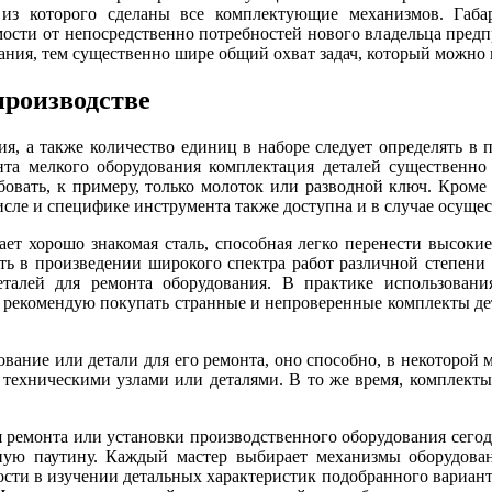
, из которого сделаны все комплектующие механизмов. Габ
мости от непосредственно потребностей нового владельца пред
ния, тем существенно шире общий охват задач, который можно 
роизводстве
, а также количество единиц в наборе следует определять в п
онта мелкого оборудования комплектация деталей существенно
бовать, к примеру, только молоток или разводной ключ. Кроме
сле и специфике инструмента также доступна и в случае осуще
ет хорошо знакомая сталь, способная легко перенести высоки
ь в произведении широкого спектра работ различной степени 
еталей для ремонта оборудования. В практике использовани
рекомендую покупать странные и непроверенные комплекты детал
ование или детали для его ремонта, оно способно, в некоторой м
 техническими узлами или деталями. В то же время, комплект
я ремонта или установки производственного оборудования сего
ную паутину. Каждый мастер выбирает механизмы оборудовани
сти в изучении детальных характеристик подобранного вариант