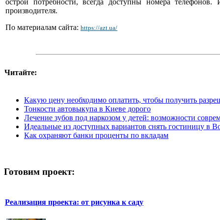
острой потребности, всегда доступны номера телефонов. 
производителя.
По материалам сайта:
https://azt.ua/
Читайте:
Какую цену необходимо оплатить, чтобы получить разре
Тонкости автовыкупа в Киеве дорого
Лечение зубов под наркозом у детей: возможности совр
Идеальные из доступных вариантов снять гостиницу в В
Как охраняют банки проценты по вкладам
Готовим проект:
Реализация проекта: от рисунка к саду