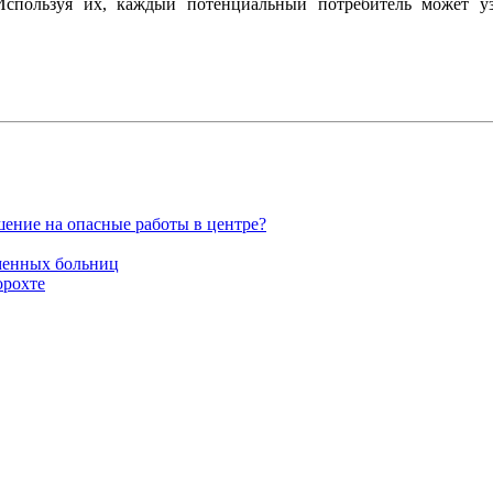
Используя их, каждый потенциальный потребитель может уз
шение на опасные работы в центре?
еменных больниц
орохте