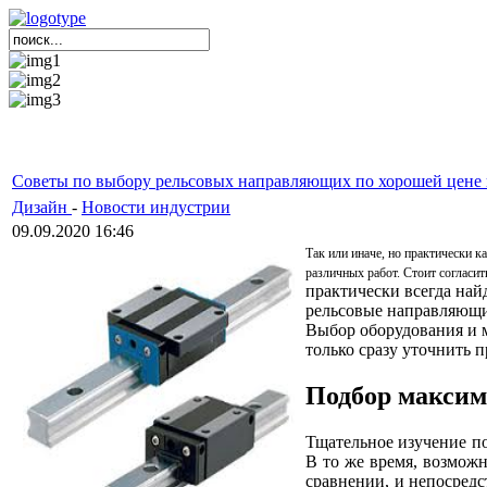
Советы по выбору рельсовых направляющих по хорошей цене 
Дизайн
-
Новости индустрии
09.09.2020 16:46
Так или иначе, но практически 
различных работ. Стоит согласит
практически всегда най
рельсовые направляющие
Выбор оборудования и м
только сразу уточнить 
Подбор максим
Тщательное изучение по
В то же время, возможн
сравнении, и непосредс