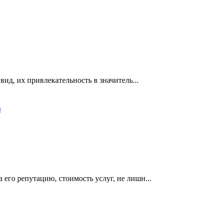
ид, их привлекательность в значитель­...
з
его репутацию, стоимость услуг, не лишн...