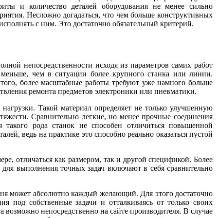
ариты и количество деталей оборудования не менее сильно
приятия. Несложно догадаться, что чем больше конструктивных
исполнять с ним. Это достаточно обязательный критерий.
олной непосредственности исходя из параметров самих работ
 меньше, чем в ситуации более крупного станка или линии.
 того, более масштабные работы требуют уже намного больше
ствления ремонта предметов электроники или пневматики.
е нагрузки. Такой материал определяет не только улучшенную
тяжести. Сравнительно легкие, но менее прочные соединения
я такого рода станок не способен отличиться повышенной
ей, ведь на практике это способно реально оказаться пустой
ере, отличаться как размером, так и другой спецификой. Более
ы для выполнения точных задач включают в себя сравнительно
дня может абсолютно каждый желающий. Для этого достаточно
я под собственные задачи и отталкиваясь от только своих
а возможно непосредственно на сайте производителя. В случае