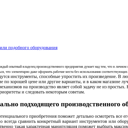
или подобного оборудования
каждый опытный владелец производственного предприятия думает над тем, что в личном
ься, что элементарно даже оформить рабочие места без использования соответствующих 
дутся инструменты, способные упростить их произведение. В лю
 по хорошей цене или другие варианты, и в каком магазине лу
еханизмов на производство являет собой задачу не из простых.
приоритеты и следовать некоторым советам.
ально подходящего производственного о
тенциального приобретения поможет детально осмотреть все ег
о всегда сравнить конкретный вариант инструментов или обору
твенно такая характерная манипуляция поможет выбрать максим