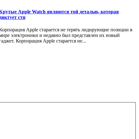
Крутые Apple Watch являются той деталью, которая
диктует сти
Корпорация Apple старается не терять лидирующие позиции в
мире электроники и недавно был представлен их новый
гаджет. Корпорация Apple старается не...