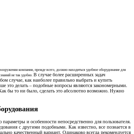
 вооружении компании, прежде всего, должно находиться удобное оборудование для
В случае более расширенных задач
знаний не так удобно.
бом случае, как наиболее правильно выбрать и купить
чше это делать – подобные вопросы являются закономерными.
 Как бы то ни было, сделать это абсолютно возможно. Нужно
борудования
о параметры и особенности непосредственно для пользователя.
дования с другими подобными. Как известно, все познается в
ально качественный вариант. Одинаково всегда рекомендуется