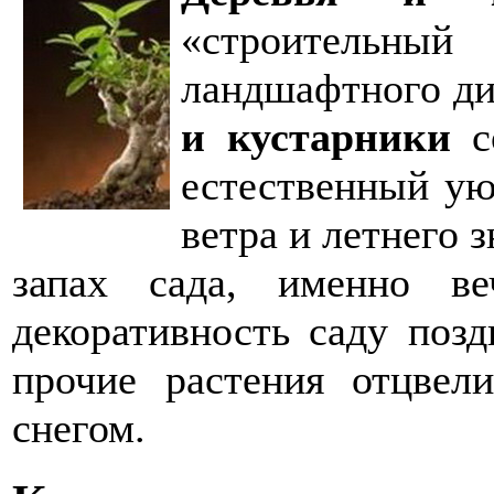
«строительн
ландшафтного ди
и кустарники
со
естественный ую
ветра и летнего 
запах сада, именно ве
декоративность саду позд
прочие растения отцвел
снегом.