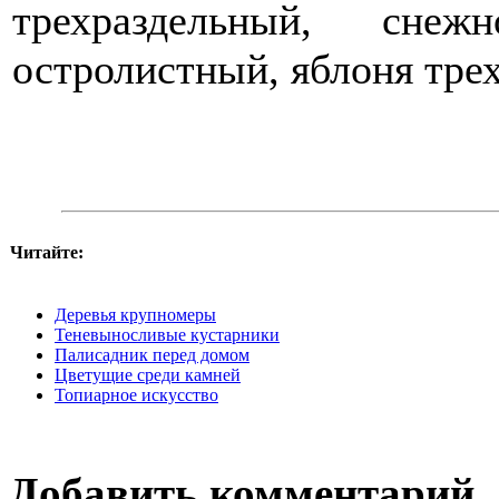
трехраздельный, снеж
остролистный, яблоня тре
Читайте:
Деревья крупномеры
Теневыносливые кустарники
Палисадник перед домом
Цветущие среди камней
Топиарное искусство
Добавить комментарий