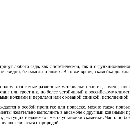
ибут любого сада, как с эстетической, так и с функциональной 
 очевидно, без мысли о людях. В то же время, скамейка должн
спользуются самые различные материалы: пластик, камень, нов
анг или тростник, но более устойчивый к российскому климату
ыми ножками и перилами или с кованой спинкой, исполненной в
уждается в особой пропитке или покраске, можно также покры
ементы желательно выполнить в ансамбле с другими коваными п
й, растущих недалеко от места установки скамейки. Часто по б
 лучше сливаться с природой.