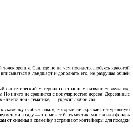
точек зрения. Сад, где не на чем посидеть, любуясь красотой
а вписываться в ландшафт и дополнять его, не разрушая общей
ый синтетический материал со странным названием «хуларо»,
. Но ничто не сравнится с популярностью дерева! Деревянные
 «цветочной» тематике, — украсят любой сад.
ть скамейку особым лаком, который не скрывает натуральную
редметами в саду — это может быть мостик, мангал или фонарь
окам от сиденья в скамейку встраивают контейнеры для посадки