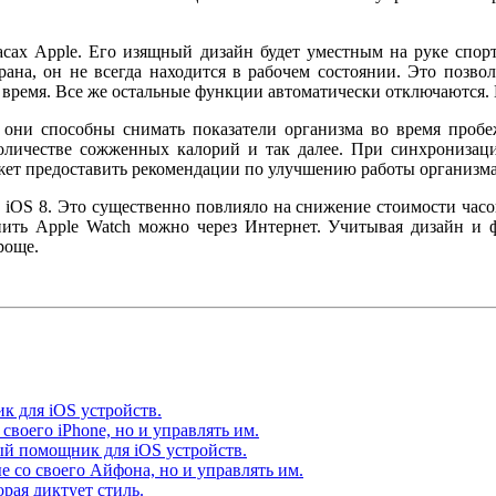
асах Apple. Его изящный дизайн будет уместным на руке спо
рана, он не всегда находится в рабочем состоянии. Это позвол
время. Все же остальные функции автоматически отключаются. В
 они способны снимать показатели организма во время про
оличестве сожженных калорий и так далее. При синхронизац
ет предоставить рекомендации по улучшению работы организма
iOS 8. Это существенно повлияло на снижение стоимости часо
пить Apple Watch можно через Интернет. Учитывая дизайн и 
роще.
к для iOS устройств.
своего iPhone, но и управлять им.
ый помощник для iOS устройств.
 со своего Айфона, но и управлять им.
рая диктует стиль.