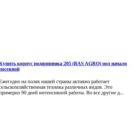
Купить корпус подшипника 205 (BAS AGRO) под начало
посевной
Ежегодно на полях нашей страны активно работает
сельскохозяйственная техника различных видов. Это
примерно 90 дней интенсивной работы. Во все другие д...
.