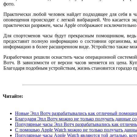
фото.
Практически любой человек найдет подходящее для себя в ч
оповещения происходят с легкой вибрацией. Что касается эк
практически разряжен, часы Apple отображают исключительно 
Для спортсменов часы будут прекрасным помощником, ведь
предоставит полную информацию о состоянии организма, к
информацию в более расширенном виде. Устройство также мож
Разработчики решили оснастить часы операционной системой 
Вотч. В зависимости от версии часов меняется их цена. Ку
Благодаря подобным устройствам, жизнь становится гораздо п
Читайте:
Новые Эпл Вотч разрабатывались как отличный помощни
Благодаря Эпл Вотч можно не только получать данные со 
Популярные часы Эпл Вотч разрабатывались как отличн
С помощью Apple Watch можно не только получать данные
Популярные часы Apple Watch являются той деталью, кото