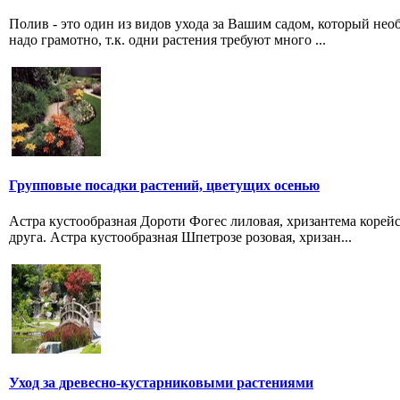
Полив - это один из видов ухода за Вашим садом, который необ
надо грамотно, т.к. одни растения требуют много ...
Групповые посадки растений, цветущих осенью
Астра кустообразная Дороти Фогес лиловая, хризантема корей
друга. Астра кустообразная Шпетрозе розовая, хризан...
Уход за древесно-кустарниковыми растениями