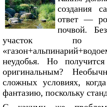
создания с
ответ — ро
почвой. Бе
участок по с
«газон+альпинарий+водое
неудобья. Но получитс
оригинальным? Необыч
сложных условиях, когда
фантазию, поскольку стан