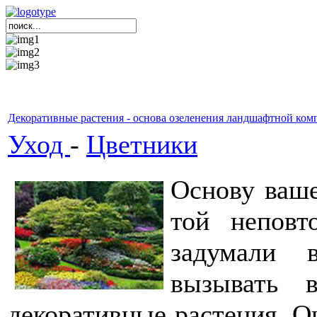
Декоративные растения - основа озеленения ландшафтной ко
Уход
-
Цветники
Основу ваш
той неповт
задумали 
вызывать в
декоративные растения. 