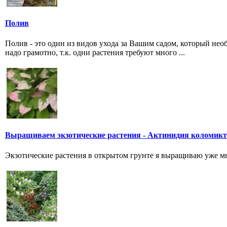
Полив
Полив - это один из видов ухода за Вашим садом, который необ
надо грамотно, т.к. одни растения требуют много ...
Выращиваем экзотические растения - Актинидия коломикт
Экзотические растения в открытом грунте я выращиваю уже мн