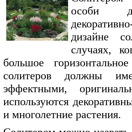
особи де
декоратив
дизайне с
случаях, ко
большое горизонтальное
солитеров должны име
эффектными, оригинал
используются декоративны
и многолетние растения.