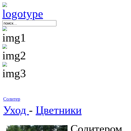
Солитер
Уход
-
Цветники
Солитером 