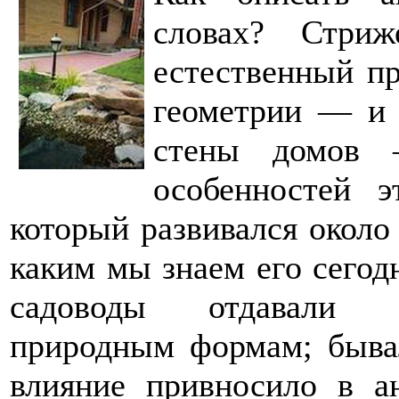
словах? Стриж
естественный п
геометрии — и
стены домов 
особенностей э
который развивался около 
каким мы знаем его сегодн
садоводы отдавали п
природным формам; бывал
влияние привносило в а