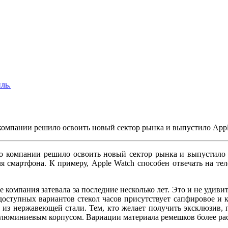
ль.
 компании решило освоить новый сектор рынка и выпустило Appl
во компании решило освоить новый сектор рынка и выпустило A
я смартфона. К примеру, Apple Watch способен отвечать на т
 компания затевала за последние несколько лет. Это и не удиви
оступных вариантов стекол часов присутствует сапфировое и ка
 из нержавеющей стали. Тем, кто желает получить эксклюзив, п
ет алюминиевым корпусом. Вариации материала ремешков более р