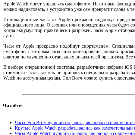
Apple Watch могут управлять смартфоном. Некоторые функции ч
можно надиктовать, а устройство уже сам превратит слова в те
Инновационные часы от Apple прекрасно подойдут представ
официального лица. О звонках или оповещениях часы будут соо
Когда аккумулятор практически разряжен, часы Apple отобра
суток.
Часы от Apple прекрасно подойдут спортсменам. Специаль
смартфоне, с которым часы синхронизированы, можно просмот
советов по улучшению отдельных показателей организма. Все
В выборе операционной системы, разработчики избрали iOS 
стоимости часов, так как не пришлось специально разрабатыв
Watch по доступным ценам. Эпл Вотч можно купить с доставко
Читайте:
Часы Эпл Вотч лучший подарок для любого современного
Крутые Apple Watch разрабатывались как замечательный 
Часы Apple Watch лучший подарок для любого современно