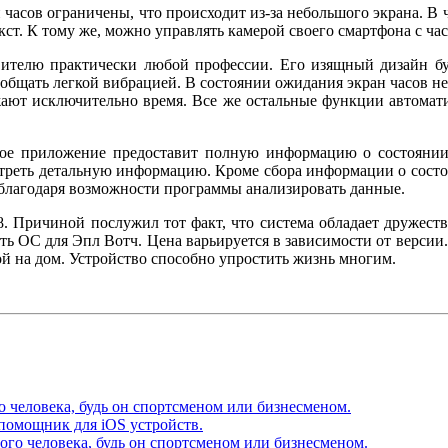
асов ограничены, что происходит из-за небольшого экрана. В ч
кст. К тому же, можно управлять камерой своего смартфона с ча
ителю практически любой профессии. Его изящный дизайн бу
бщать легкой вибрацией. В состоянии ожидания экран часов не 
жают исключительно время. Все же остальные функции автомати
ное приложение предоставит полную информацию о состоянии 
реть детальную информацию. Кроме сбора информации о состоя
 благодаря возможности программы анализировать данные.
8. Причиной послужил тот факт, что система обладает дружес
ать ОС для Эпл Вотч. Цена варьируется в зависимости от верси
й на дом. Устройство способно упростить жизнь многим.
 человека, будь он спортсменом или бизнесменом.
помощник для iOS устройств.
го человека, будь он спортсменом или бизнесменом.