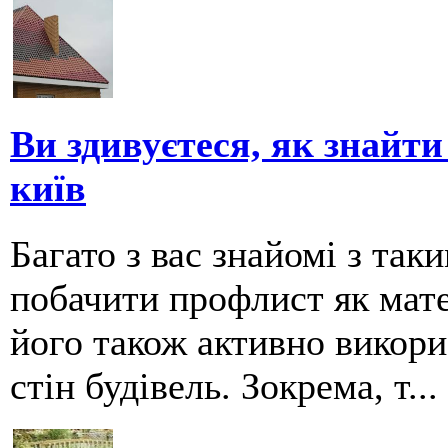
Ви здивуєтеся, як знайт
київ
Багато з вас знайомі з так
побачити профлист як мате
його також активно викори
стін будівель. Зокрема, т...